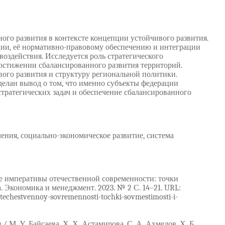
ного развития в контексте концепции устойчивого развития.
ции, её нормативно-правовому обеспечению и интеграции
воздействия. Исследуется роль стратегического
остижении сбалансированного развития территорий.
го развития и структуру региональной политики.
делан вывод о том, что именно субъекты федерации
стратегических задач и обеспечение сбалансированного
ения, социально-экономическое развитие, система
ие императивы отечественной современности: точки
 Экономика и менеджмент. 2023. № 2 С. 14–21. URL:
y-otechestvennoy-sovremennosti-tochki-sovmestimosti-i-
М. У. Байсаева, Х. Х. Астамирова, С. А. Ахмедов, Х. Б.