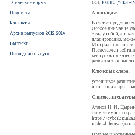
Этические нормы
DOI:
10.18101/2304-4
Подписка
Аннотация:
Контакты
В статье представле
Особое внимание уд
Архив выпусков 2012-2014
между собой, а такж
планирования, межв
Выпуски
Материал иллюстрир
Представлен рейтинг
Последний выпуск
выступают в качеств
развития экономичес
Ключевые слова:
устойчивое развитие
интеграции про- гра
Список литературы
Атанов Н. И., Цырен
совместимости и рас
https://cyberleninka.
rashozhdeniya (дата 
Прямые и косвенные 