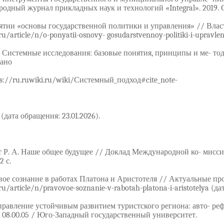
одный журнал прикладных наук и технологий «Integral». 2019. С
ятии «основы государственной политики и управления» // Власть. 
ru/article/n/o-ponyatii-osnovy- gosudarstvennoy-politiki-i-upravle
 Системные исследования: базовые понятия, принципы и ме- тод
вано
tps://ru.ruwiki.ru/wiki/Системный_подход#cite_note-
(дата обращения: 23.01.2026).
ет Р. А. Наше общее будущее // Доклад Международной ко- мис
2 с.
вое сознание в работах Платона и Аристотеля // Актуальные пр
ru/article/n/pravovoe-soznanie-v-rabotah-platona-i-aristotelya (да
правление устойчивым развитием туристского региона: авто- ре
 08.00.05 / Юго-Западный государственный университет.