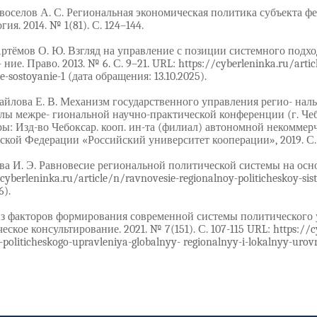
воселов А. С. Региональная экономическая политика субъекта ф
ия. 2014. № 1(81). С. 124–144.
ртёмов О. Ю. Взгляд на управление с позиции системного подхо
ие. Право. 2013. № 6. С. 9–21. URL: https://cyberleninka.ru/artic
e-sostoyanie-1 (дата обращения: 13.10.2025).
хайлова Е. В. Механизм государственного управления регио- на
лы межре- гиональной научно-практической конференции (г. Чебок
ы: Изд-во Чебоксар. кооп. ин-та (филиал) автономной некомме
кой Федерации «Российский университет кооперации», 2019. С.
ова И. Э. Равновесие региональной политической системы на осно
cyberleninka.ru/article/n/ravnovesie-regionalnoy-politicheskoy-sis
6).
из факторов формирования современной системы политического 
ское консультирование. 2021. № 7(151). С. 107-115 URL: https://cy
politicheskogo-upravleniya-globalnyy- regionalnyy-i-lokalnyy-urovn