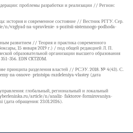
едерации: проблемы разработки и реализации // Регион:
да: история и современное состояние // Вестник РГГУ. Сер.
le/n/vzglyad-na-upravlenie- s-pozitsii-sistemnogo-podhoda-
льным развитием // Теория и практика современного
сары, 15 января 2019 г.) / под общей редакцией Л. П.
рческой образовательной организации высшего образования
 351–356. EDN CKTZOM.
ве принципа разделения властей // РСЭУ. 2018. № 4(43). С.
temy-na-osnove- printsipa-razdeleniya-vlastey (дата
управления: глобальный, региональный и локальный
berleninka.ru/article/n/analiz- faktorov-formirovaniya-
i (дата обращения: 23.01.2026).