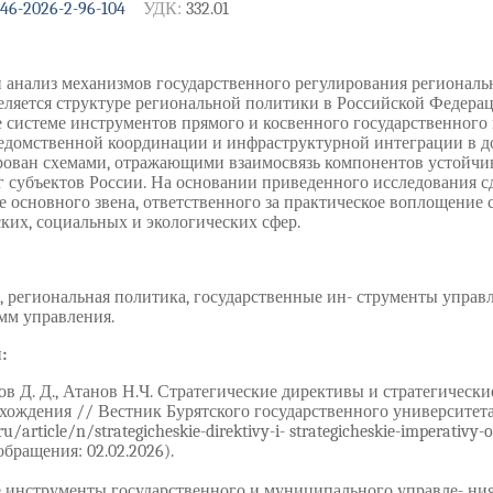
446-2026-2-96-104
УДК:
332.01
н анализ механизмов государственного регулирования региональ
еляется структуре региональной политики в Российской Федера
е системе инструментов прямого и косвенного государственного 
едомственной координации и инфраструктурной интеграции в д
ован схемами, отражающими взаимосвязь компонентов устойчиво
 субъектов России. На основании приведенного исследования с
е основного звена, ответственного за практическое воплощение 
ких, социальных и экологических сфер.
, региональная политика, государственные ин- струменты управл
мм управления.
:
ов Д. Д., Атанов Н.Ч. Стратегические директивы и стратегическ
хождения // Вестник Бурятского государственного университета.
ru/article/n/strategicheskie-direktivy-i- strategicheskie-imperativ
обращения: 02.02.2026).
инструменты государственного и муниципального управле- ния / 