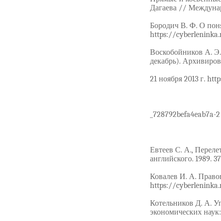
Дагаева // Междунар
Бородич В. Ф. О пон
https://cyberleninka.
Воскобойников А. Э.
декабрь). Архивиро
21 ноября 2013 г. ht
_728792befa4eab7a-2 
Евтеев С. А., Перел
английского. 1989. 37
Ковалев И. А. Право
https://cyberleninka.
Котельников Д. А. У
экономических наук: