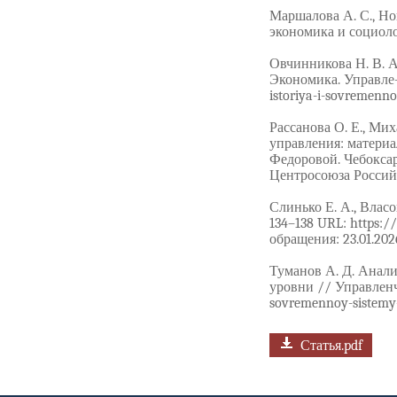
Маршалова А. С., Но
экономика и социолог
Овчинникова Н. В. А
Экономика. Управле- н
istoriya-i-sovremenno
Рассанова О. Е., Ми
управления: материа
Федоровой. Чебоксар
Центросоюза Российс
Слинько Е. А., Влас
134–138 URL: https://
обращения: 23.01.202
Туманов А. Д. Анал
уровни // Управленче
sovremennoy-sistemy-
Статья.pdf