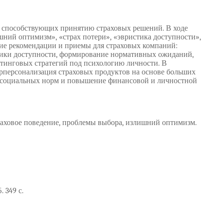
 способствующих принятию страховых решений. В ходе
ний оптимизм», «страх потери», «эвристика доступности»,
кие рекомендации и приемы для страховых компаний:
тики доступности, формирование нормативных ожиданий,
етинговых стратегий под психологию личности. В
рперсонализация страховых продуктов на основе больших
х социальных норм и повышение финансовой и личностной
раховое поведение, проблемы выбора, излишний оптимизм.
 349 с.