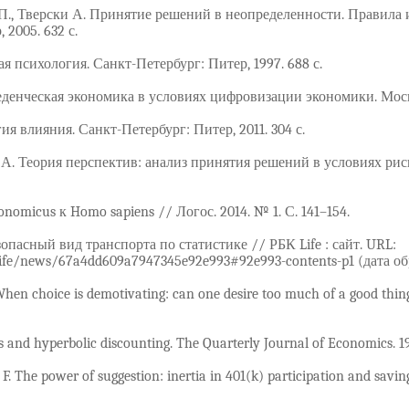
П., Тверски А. Принятие решений в неопределенности. Правила и
2005. 632 с.
я психология. Санкт-Петербург: Питер, 1997. 688 с.
денческая экономика в условиях цифровизации экономики. Москва
я влияния. Санкт-Петербург: Питер, 2011. 304 с.
 А. Теория перспектив: анализ принятия решений в условиях риск
nomicus к Homo sapiens // Логос. 2014. № 1. С. 141–154.
опасный вид транспорта по статистике // РБК Life : сайт. URL:
ife/news/67a4dd609a7947345e92e993#92e993-contents-p1 (дата обр
 When choice is demotivating: can one desire too much of a good thin
s and hyperbolic discounting. The Quarterly Journal of Economics. 1
 F. The power of suggestion: inertia in 401(k) participation and savi