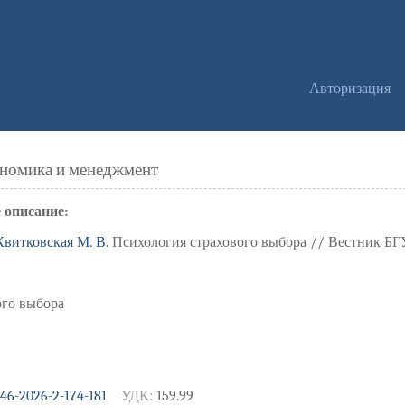
Авторизация
ономика и менеджмент
 описание:
Квитковская М. В.
Психология страхового выбора // Вестник БГУ. 
ого выбора
446-2026-2-174-181
УДК:
159.99