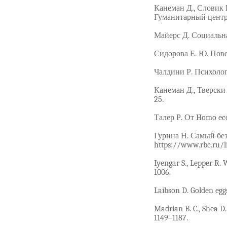
Канеман Д., Словик 
Гуманитарный центр, 
Майерс Д. Социальна
Сидорова Е. Ю. Пове
Чалдини Р. Психологи
Канеман Д., Тверски
25.
Талер Р. От Homo eco
Гурина Н. Самый без
https://www.rbc.ru/l
Iyengar S., Lepper R.
1006.
Laibson D. Golden egg
Madrian B. C., Shea D.
1149–1187.