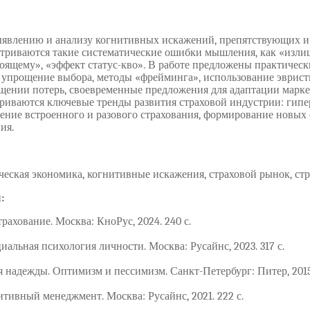
ыявлению и анализу когнитивных искажений, препятствующих и
триваются такие систематические ошибки мышления, как «излиш
тоящему», «эффект статус-кво». В работе предложены практичес
 упрощение выбора, методы «фрейминга», использование эврис
ащении потерь, своевременные предложения для адаптации марк
триваются ключевые тренды развития страховой индустрии: гипе
нение встроенного и разового страхования, формирование новы
ия.
ческая экономика, когнитивные искажения, страховой рынок, ст
:
рахование. Москва: КноРус, 2024. 240 с.
иальная психология личности. Москва: Русайнс, 2023. 317 с.
 надежды. Оптимизм и пессимизм. Санкт-Петербург: Питер, 2015.
итивный менеджмент. Москва: Русайнс, 2021. 222 с.