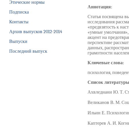
Этические нормы
Аннотация:
Подписка
Статья посвящена в
Контакты
исследования рассма
«предвзятость к нас
Архив выпусков 2012-2014
«умные умолчания»,
акцент на предотвр
Выпуски
перспективе рассма
данных, распростра
Последний выпуск
грамотности населен
Ключевые слова:
психология, поведен
Список литературы
Ахвледиани Ю. Т. Ст
Великанов В. М. Соц
Ильин Е. Психология
Каптерев А. И. Когн