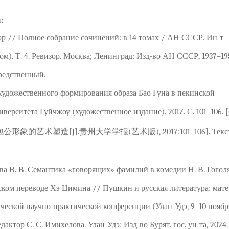
:
изор // Полное собрание сочинений: в 14 томах / АН СССР. Ин-т
ом). Т. 4. Ревизор. Москва; Ленинград: Изд-во АН СССР, 1937–19
средственный.
 художественного формирования образа Бао Гуна в пекинской
иверситета Гуйчжоу (художественное издание). 2017. С. 101–106.
象的艺术塑造[J].贵州大学学报(艺术版), 2017:101–106]. Текст
ва В. В. Семантика «говорящих» фамилий в комедии Н. В. Гогол
ском переводе Хэ Цимина // Пушкин и русская литература: мат
ческой научно-практической конференции (Улан-Удэ, 9–10 ноябр
едактор С. С. Имихелова. Улан-Удэ: Изд-во Бурят. гос. ун-та, 2024.