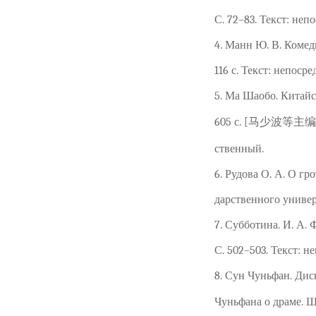
С. 72–83. Текст: неп
4. Манн Ю. В. Комед
116 с. Текст: непоср
5. Ма Шаобо. Китайск
605 с. [马少波等主编,
ственный.
6. Рудова О. А. О гр
дарственного универс
7. Субботина. И. А. 
С. 502–503. Текст: н
8. Сун Чуньфан. Дис
Чуньфана о драме.