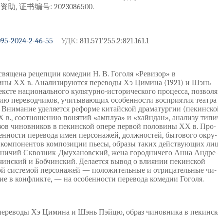
 证书编号: 2023086500.
095-2024-2-46-55
УДК:
811.571'255.2:821.161.1
священа рецепции комедии Н. В. Гоголя «Ревизор» в
ины ХХ в. Анализируются переводы Хэ Цимина (1921) и Шэнь
ексте национального культурно-исторического процесса, позволя
ию переводчиков, учитывающих особенности восприятия театра
. Внимание уделяется реформе китайской драматургии (пекинско
ХХ в., соотношению понятий «амплуа» и «хайндан», анализу типи
зов чиновников в пекинской опере первой половины ХХ в. Про-
нности перевода имен персонажей, должностей, бытового окру-
 компонентов композиции пьесы, образы таких действующих лиц
одничий Сквозник-Дмухановский, жена городничего Анна Андре-
чинский и Бобчинский. Делается вывод о влиянии пекинской
ой системой персонажей — положительные и отрицательные чи-
е в конфликте, — на особенности перевода комедии Гоголя.
переводы Хэ Цимина и Шэнь Пэйцю, образ чиновника в пекинско