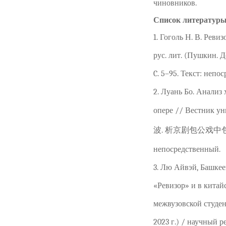
чиновников.
Список литературы
1. Гоголь Н. В. Рев
рус. лит. (Пушкин. Д
C. 5–95. Текст: непо
2. Луань Бо. Анализ
опере // Вестник ун
波. 析京剧包公戏中包公形
непосредственный.
3. Лю Айвэй, Башкее
«Ревизор» и в китай
межвузовской студен
2023 г.) / научный р