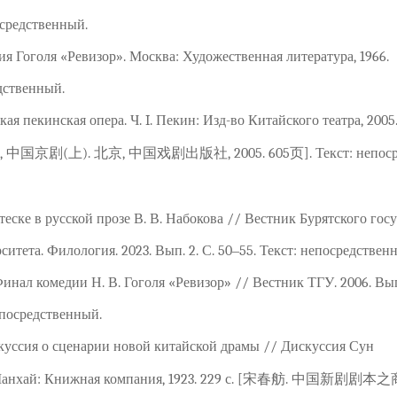
осредственный.
ия Гоголя «Ревизор». Москва: Художественная литература, 1966.
едственный.
ая пекинская опера. Ч. I. Пекин: Изд-во Китайского театра, 2005
 中国京剧(上). 北京, 中国戏剧出版社, 2005. 605页]. Текст: непоср
отеске в русской прозе В. В. Набокова // Вестник Бурятского госу
итета. Филология. 2023. Вып. 2. С. 50‒55. Текст: непосредствен
Финал комедии Н. В. Гоголя «Ревизор» // Вестник ТГУ. 2006. Вып
епосредственный.
куссия о сценарии новой китайской драмы // Дискуссия Сун
 Шанхай: Книжная компания, 1923. 229 с. [宋春舫. 中国新剧剧本