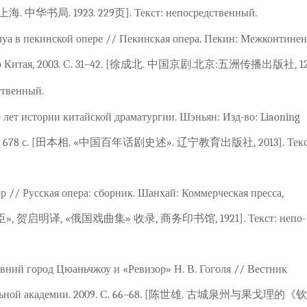
 中华书局. 1923. 229页]. Текст: непосредственный.
уа в пекинской опере // Пекинская опера. Пекин: Межконтинен
ство Китая, 2003. С. 31–42. [徐成北. 中国京剧.北京:五洲传播出版社, 1
ственный.
о лет истории китайской драматургии. Шэньян: Изд-во: Liaoning
 2013. 678 с. [田本相. «中国百年话剧史述». 辽宁教育出版社, 2013]. Текс
ор // Русская опера: сборник. Шанхай: Коммерческая пресса,
差大臣», 贺启明译, «俄国戏曲集» 收录, 商务印书馆, 1921]. Текст: непо-
вний город Цюаньчжоу и «Ревизор» Н. В. Гоголя // Вестник
ральной академии. 2009. С. 66–68. [陈世雄. 古城泉州与果戈理的《