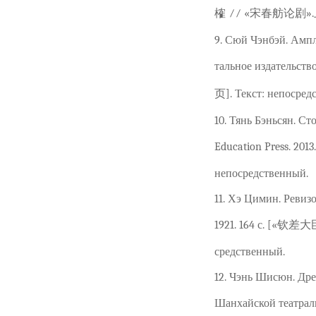
榷 ⁄⁄ «宋春舫论剧».上海.
9. Сюй Чэнбэй. Ампл
тальное издатель
页]. Текст: непосред
10. Тянь Бэньсян. Ст
Education Press.
непосредственный.
11. Хэ Цимин. Ревиз
1921. 164 с. [«钦
средственный.
12. Чэнь Шисюн. Дре
Шанхайской теат