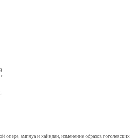
-
й
ч-
,
й опере, амплуа и хайндан, изменение образов гоголевских