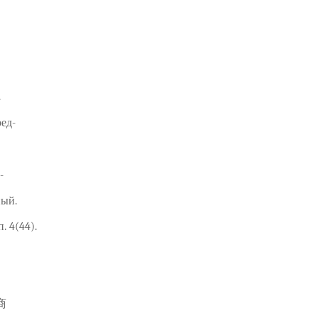
.
ед-
-
ный.
. 4(44).
之商