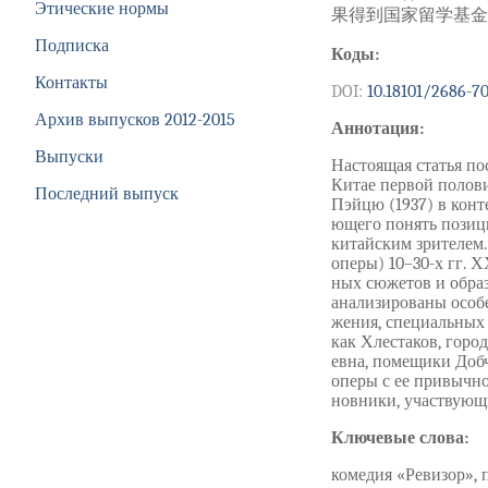
Этические нормы
果得到国家留学基金资助,
Подписка
Коды:
Контакты
DOI:
10.18101/2686-7
Архив выпусков 2012-2015
Аннотация:
Выпуски
Настоящая статья по
Китае первой полов
Последний выпуск
Пэйцю (1937) в конт
ющего понять позиц
китайским зрителем
оперы) 10–30-х гг. 
ных сюжетов и обра
анализированы особе
жения, специальных
как Хлестаков, гор
евна, помещики Доб
оперы с ее привычн
новники, участвующи
Ключевые слова:
комедия «Ревизор», 