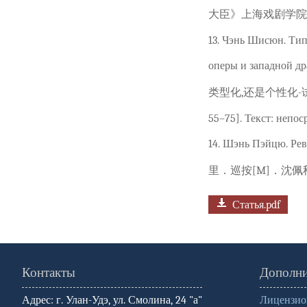
大臣》上海戏剧学院学报. 200
13. Чэнь Шисюн. Тип
оперы и западной др
类型化,还是个性化-试
55–75]. Текст: непо
14. Шэнь Пэйцю. Рев
里．巡按[M]．沈佩秋译. 上
Статья.pdf
Контакты
Дополни
Адрес: г. Улан-Удэ, ул. Смолина, 24 "а"
Лицензио