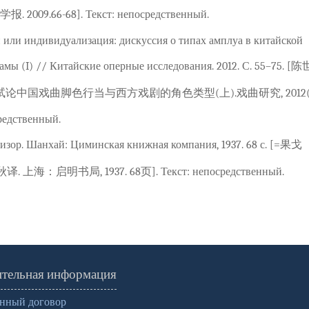
9.66-68]. Текст: непосредственный.
 или индивидуализация: дискуссия о типах амплуа в китайской
амы (I) // Китайские оперные исследования. 2012. С. 55–75. [
论中国戏曲脚色行当与西方戏剧的角色类型(上).戏曲研究, 2012(0
средственный.
изор. Шанхай: Циминская книжная компания, 1937. 68 с. [=果戈
海：启明书局, 1937. 68页]. Текст: непосредственный.
тельная информация
нный договор