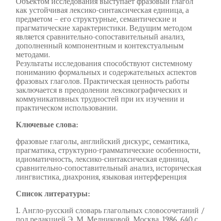
Объектом исследования выступает фразовый глагол
как устойчивая лексико-синтаксическая единица, а
предметом – его структурные, семантические и
прагматические характеристики. Ведущим методом
является сравнительно-сопоставительный анализ,
дополненный компонентным и контекстуальным
методами.
Результаты исследования способствуют системному
пониманию формальных и содержательных аспектов
фразовых глаголов. Практическая ценность работы
заключается в преодолении лексикографических и
коммуникативных трудностей при их изучении и
практическом использовании.
Ключевые слова:
фразовые глаголы, английский дискурс, семантика,
прагматика, cтруктурно-грамматические особенности,
идиоматичность, лексико-синтаксическая единица,
сравнительно-сопоставительный анализ, историческая
лингвистика, диахрония, языковая интерференция
Список литературы:
1. Англо-русский словарь глагольных словосочетаний /
под редакцией Э. М. Медниковой. Москва, 1986. 640 с.