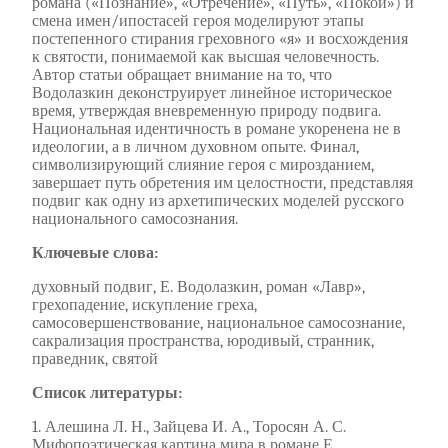
романа («Познание», «Отречение», «Путь», «Покой») и
смена имен/ипостасей героя моделируют этапы
постепенного стирания греховного «я» и восхождения
к святости, понимаемой как высшая человечность.
Автор статьи обращает внимание на то, что
Водолазкин деконструирует линейное историческое
время, утверждая вневременную природу подвига.
Национальная идентичность в романе укоренена не в
идеологии, а в личном духовном опыте. Финал,
символизирующий слияние героя с мирозданием,
завершает путь обретения им целостности, представляя
подвиг как одну из архетипических моделей русского
национального самосознания.
Ключевые слова:
духовный подвиг, Е. Водолазкин, роман «Лавр»,
грехопадение, искупление греха,
самосовершенствование, национальное самосознание,
сакрализация пространства, юродивый, странник,
праведник, святой
Список литературы:
1. Алешина Л. Н., Зайцева И. А., Торосян А. С.
Мифопоэтическая картина мира в романе Е.