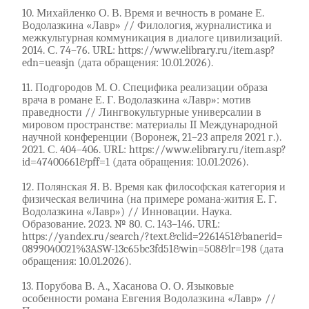
10. Михайленко О. В. Время и вечность в романе Е.
Водолазкина «Лавр» // Филология, журналистика и
межкультурная коммуникация в диалоге цивилизаций.
2014. С. 74–76. URL: https://www.elibrary.ru/item.asp?
edn=ueasjn (дата обращения: 10.01.2026).
11. Подгородов М. О. Специфика реализации образа
врача в романе Е. Г. Водолазкина «Лавр»: мотив
праведности // Лингвокультурные универсалии в
мировом пространстве: материалы II Международной
научной конференции (Воронеж, 21–23 апреля 2021 г.).
2021. С. 404–406. URL: https://www.elibrary.ru/item.asp?
id=47400661&pff=1 (дата обращения: 10.01.2026).
12. Полянская Я. В. Время как философская категория и
физическая величина (на примере романа-жития Е. Г.
Водолазкина «Лавр») // Инновации. Наука.
Образование. 2023. № 80. С. 143–146. URL:
https://yandex.ru/search/?text.&clid=2261451&banerid=
0899040021%3ASW-13c65bc3fd51&win=508&lr=198 (дата
обращения: 10.01.2026).
13. Порубова В. А., Хасанова О. О. Языковые
особенности романа Евгения Водолазкина «Лавр» //