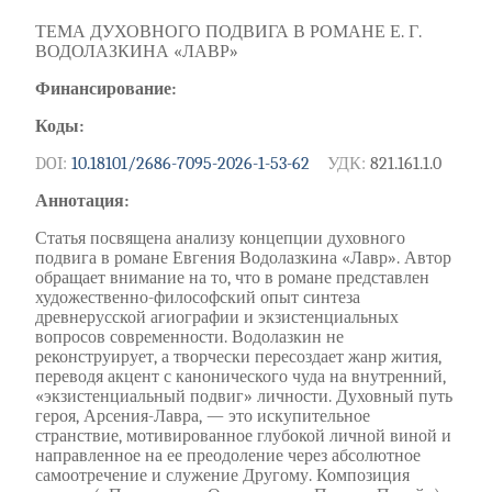
ТЕМА ДУХОВНОГО ПОДВИГА В РОМАНЕ Е. Г.
ВОДОЛАЗКИНА «ЛАВР»
Финансирование:
Коды:
DOI:
10.18101/2686-7095-2026-1-53-62
УДК:
821.161.1.0
Аннотация:
Статья посвящена анализу концепции духовного
подвига в романе Евгения Водолазкина «Лавр». Автор
обращает внимание на то, что в романе представлен
художественно-философский опыт синтеза
древнерусской агиографии и экзистенциальных
вопросов современности. Водолазкин не
реконструирует, а творчески пересоздает жанр жития,
переводя акцент с канонического чуда на внутренний,
«экзистенциальный подвиг» личности. Духовный путь
героя, Арсения-Лавра, — это искупительное
странствие, мотивированное глубокой личной виной и
направленное на ее преодоление через абсолютное
самоотречение и служение Другому. Композиция