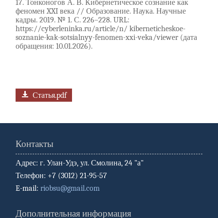
17. Тонконогов А. В. Кибернетическое сознание как
феномен XXI века // Образование. Наука. Научные
кадры. 2019. № 1. С. 226–228. URL:
https://cyberleninka.ru/article/n/ kiberneticheskoe-
soznanie-kak-sotsialnyy-fenomen-xxi-veka/viewer (дата
обращения: 10.01.2026).
Статья.pdf
Контакты
Адрес: г. Улан-Удэ, ул. Смолина, 24 "а"
Телефон: +7 (3012) 21-95-57
E-mail:
riobsu@gmail.com
Дополнительная информация