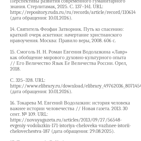
Перспективы развития современного гуманитарного
знания. Стерлитамак, 2025. С. 137–141. URL:
https://repository.rudn.ru/ru/records/article/record/110614
(дата обращения: 10.01.2026).
14. Святитель Феофан Затворник. Путь ко спасению:
краткий очерк аскетики: начертание христианского
нравоучения. Москва: Правило веры, 2008. 606 с.
15. Смоголь Н. Н. Роман Евгения Водолазкина «Лавр»
как обобщение мирового духовно-культурного опыта
// Его Величество Язык Ее Величества России. Орел,
2018.
С. 325–328. URL:
https://www.elibrary.ru/download/elibrary_49762036_807145
(дата обращения: 10.01.2026).
16. Токарева М. Евгений Водолазкин: история человека
важнее истории человечества // Новая газета. 2013. 30
сент. № 109. URL:
https://novayagazeta.ru/articles/2013/09/27/56548-
evgeniy-vodolazkin-171-istoriya-cheloveka-vazhnee-istorii-
chelovechestva-187 (дата обращения: 29.08.2025).