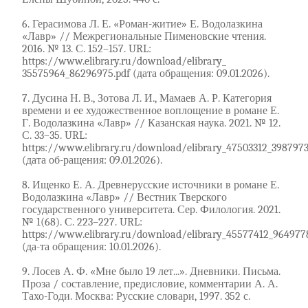
6. Герасимова Л. Е. «Роман-житие» Е. Водолазкина
«Лавр» // Межрегиональные Пименовские чтения.
2016. № 13. С. 152–157. URL:
https://www.elibrary.ru/download/elibrary_
35575964_86296975.pdf (дата обращения: 09.01.2026).
7. Дусина Н. В., Зотова Л. И., Мамаев А. Р. Категория
времени и ее художественное воплощение в романе Е.
Г. Водолазкина «Лавр» // Казанская наука. 2021. № 12.
С. 33–35. URL:
https://www.elibrary.ru/download/elibrary_47503312_3987973
(дата об-ращения: 09.01.2026).
8. Ищенко Е. А. Древнерусские источники в романе Е.
Водолазкина «Лавр» // Вестник Тверского
государственного университета. Сер. Филология. 2021.
№ 1(68). С. 223–227. URL:
https://www.elibrary.ru/download/elibrary_45577412_9649778
(да-та обращения: 10.01.2026).
9. Лосев А. Ф. «Мне было 19 лет...». Дневники. Письма.
Проза / составление, предисловие, комментарии А. А.
Тахо-Годи. Москва: Русские словари, 1997. 352 с.