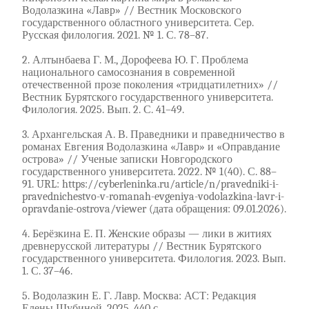
Водолазкина «Лавр» // Вестник Московского
государственного областного университета. Сер.
Русская филология. 2021. № 1. С. 78–87.
2. Алтынбаева Г. М., Дорофеева Ю. Г. Проблема
национального самосознания в современной
отечественной прозе поколения «тридцатилетних» //
Вестник Бурятского государственного университета.
Филология. 2025. Вып. 2. С. 41–49.
3. Архангельская А. В. Праведники и праведничество в
романах Евгения Водолазкина «Лавр» и «Оправдание
острова» // Ученые записки Новгородского
государственного университета. 2022. № 1(40). С. 88–
91. URL: https://cyberleninka.ru/article/n/pravedniki-i-
pravednichestvo-v-romanah-evgeniya-vodolazkina-lavr-i-
opravdanie-ostrova/viewer (дата обращения: 09.01.2026).
4. Берёзкина Е. П. Женские образы — лики в житиях
древнерусской литературы // Вестник Бурятского
государственного университета. Филология. 2023. Вып.
1. С. 37–46.
5. Водолазкин Е. Г. Лавр. Москва: АСТ: Редакция
Елены Шубиной, 2025. 440 с.