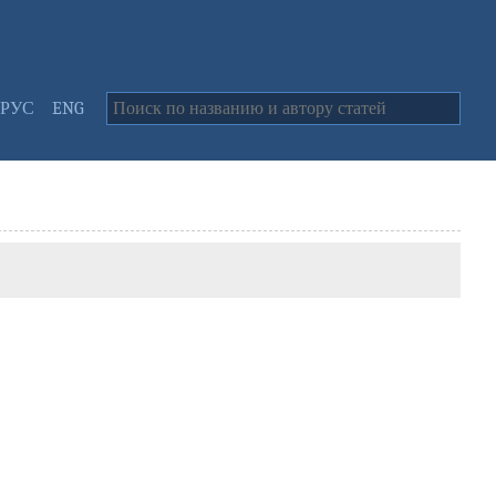
РУС
ENG