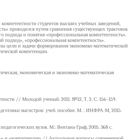
й компетентности студентов высших учебных заведений,
ость» проводился путем сравнения существующих трактовок
о подхода и понятия «профессиональная компетентность».
й подход», «профессиональная компетентность».
ны цели и задачи формирования экономико-математической
тической компетенции.
ическая, экономическая и экономико-математическая
ости // Молодой ученый. 2011. №12, Т. 2. С. 156–159.
готовки магистров: учеб. пособие. М. : ИНФРА-М, 2015.
едагогических вузов. М.: Вентана-Граф, 2005. 368 с.
ь» и «компетенция» // Актуальные вопросы современной