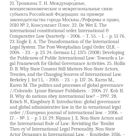
21. Трошкина Т. Н. Международные,
внешнеэкономические и межрегиональные связи
субъекта Российской Федерации: на примере
законодательства города Москвы./Реформы и право,
2010 № 2, Консультант Плюс. 22. De Wet E. The
international constitutional order. International &
Comparative Law Quarterly. – 2006. – Т. 55. – 1. – p. 51-76.
23. Engle E. A. The Transformation of the International
Legal System: The Post-Westphalian Legal Order. QLR. –
2004. – 23. – p. 23. 24. German L.J. 1375 (2008) Developing
the Publicness of Public International Law: Towards a Le-
gal Framework for Global Governance Activities. 25. Hollis
D. B. Why State Consent Still Matters-Non-State Actors,
Treaties, and the Changing Sources of International Law.
Berkeley J. Int'l L. – 2005. – 23. – p. 137. 26. Karns M.,
Karen M. The politics and processes of global governance
//Colorado: Lynne Rienner Publishers. – 2004. 27. Koh H.
H. Why do nations obey international law? – 1997. 28.
Krisch N., Kingsbury B. Introduction: global governance
and global administrative law in the in-ternational legal
order //European journal of international law. – 2006. –
17. – №. 1. – p. 1-13. 29. Nijman J. E. Non-State Actors and
the International Rule of Law: Revisiting the ‘Realist
Theo-ry’of International Legal Personality. Non-State
Actor Dynamics in International Law. – Routledge, 2016. –