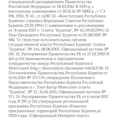
утвержденной распоряжением Правительства
Российской Федерации от 28.10.2015 N 2193-р, с
внесенными изменениями от 28.12.16 № 2883-р // СЗ
РФ, 2015, N 45 , ст. 6287 10. «Конституция Республики
Бурятия» (принята Верховным Советом Республики
Бурятии 22.02.1994) С изменениями и дополнениями
от: 8 июня 2017 г. (газета "Бурятия", № 43, 09.03.1994) 11.
Указ Президента Республики Бурятия от 07.08.2007 №
486 "О структуре исполнительных органов
государственной власти Республики Бурятия" (газета
"Бурятия", № 144, 08.08.2007, Официальный вестник №
58). 12. Распоряжение Правительства РБ от 27.02.2003 N
164-р Об экономическом и приграничном
сотрудничестве между Республикой Бурятия и
Монголией http://docs.cntd.ru/document/446261718. 13.
Постановление Правительства Республики Бурятия от
15.04.2014 № 171"Об утверждении Положения о
Представительстве Республики Бурятия Российской
Федерации в г. Улан-Батор Монголии (газета
"Бурятия", № 57, 15.04.2014, Официальный вестник №
27). 14. Распоряжение Правительства РБ от 6 июля 2017
года N 397-р Об утверждении региональной
программы Республики Бурятия «Развитие
приграничных территорий Республики Бурятия до
2020 года» (Официальный Интернет-портал