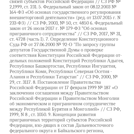
связей субъектов Российской Федерации // СЗ РФ №
2,1999, ст. 231. 5. Федеральный закон от 08.12.2003 №
164-ФЗ «Об основах государственного регулирования
внешнеторговой деятельности» (ред. от 13.07.2015 г. N
233-ФЗ) // СЗ РФ, 2003, № 50, ст. 4850 6. Федеральный
закон от 26 июля 2017 г. № 179-ФЗ “Об основах
приграничного сотрудничества” // СЗ РФ, 2017, № 31,
ст. 4728 (часть I). 7. Определение Конституционного
Суда РФ от 27.06.2000 № 92-О "По запросу группы
депутатов Государственной Думы о проверке
соответствия Конституции Российской Федерации от-
дельных положений Конституций Республики Адыгея,
Республики Башкортостан, Республики Ингушетия,
Республики Коми, Республики Северная Осетия -
Алания и Республики Татарстан" // СЗ РФ, 2000, №
29, ст. 3117. 8. Постановление Правительства
Российской Федерации от 17 февраля 1999 № 187 «О
заключении соглашения между Правительством
Российской Федерации и Правительством Монголии
об экономическом и приграничном сотрудничестве
между Республикой Бурятия и Монголией» // СЗ РФ,
1999, N 8 , ст. 1050. 9. Концепции развития
приграничных территорий субъектов Российской
Федерации, вхо-дящих в состав Дальневосточного
федерального округа и Байкальского региона,