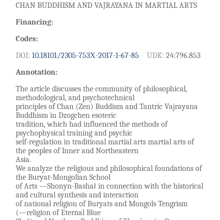
CHAN BUDDHISM AND VAJRAYANA IN MARTIAL ARTS
Financing:
Codes:
DOI:
10.18101/2305-753Х-2017-1-67-85
UDK:
24:796.853
Annotation:
The article discusses the community of philosophical,
methodological, and psychotechnical
principles of Chan (Zen) Buddism and Tantric Vajrayana
Buddhism in Dzogchen esoteric
tradition, which had influenced the methods of
psychophysical training and psychic
self-regulation in traditional martial arts martial arts of
the peoples of Inner and Northeastern
Asia.
We analyze the religious and philosophical foundations of
the Buryat-Mongolian School
of Arts ―Shonyn-Basha‖ in connection with the historical
and cultural synthesis and interaction
of national religion of Buryats and Mongols Tengrism
(―religion of Eternal Blue