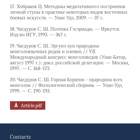
17. Хобраков Ц. Методика медитативного построения
личной ступы в практике некоторых видов восточных
боевых искусств. — Улан-Удэ, 2009. — 37 с.
18. Чагдуров С. Ш. Поэтика Гэсэриады. — Иркутск:
Изд-во ИГУ, 1993. — 367 с.
19. Чагдуров С. Ш. Эргунэ-хун прародина
монголоязычных родов и племен // VII
Международный конгресс монголоведов (Улан-Батор,
август 1997 г.): докл. российской делегации. — Москва,
1997. — С. 168–172.
20. Чагдуров С. Ш. Горная Бурятия – прародина всех
монголов // Филологический сборник. — Улан-Удэ,
1999. — С. 190–193.
Article.pdf
Contacts