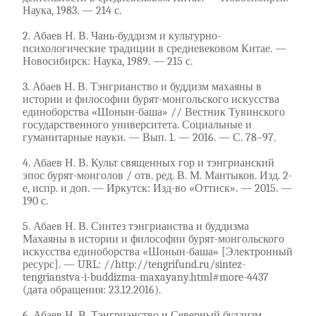
Наука, 1983. — 214 с.
2. Абаев Н. В. Чань-буддизм и культурно-
психологические традиции в средневековом Китае. —
Новосибирск: Наука, 1989. — 215 с.
3. Абаев Н. В. Тэнгрианство и буддизм махаяны в
истории и философии бурят-монгольского искусства
единоборства «Шонын-баша» // Вестник Тувинского
государственного университета. Социальные и
гуманитарные науки. — Вып. 1. — 2016. — С. 78–97.
4. Абаев Н. В. Культ священных гор и тэнгрианский
эпос бурят-монголов / отв. ред. В. М. Мантыков. Изд. 2-
е, испр. и доп. — Иркутск: Изд-во «Оттиск». — 2015. —
190 с.
5. Абаев Н. В. Синтез тэнгрианства и буддизма
Махаяны в истории и философии бурят-монгольского
искусства единоборства «Шонын-баша» [Электронный
ресурс]. — URL: //http://tengrifund.ru/sintez-
tengrianstva-i-buddizma-maxayany.html#more-4437
(дата обращения: 23.12.2016).
6. Абаев Н. В. Тэнгрианство и Северный буддизм