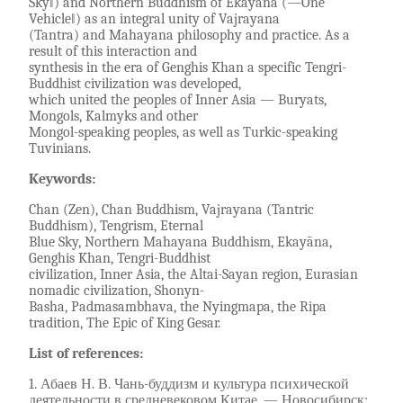
Sky‖) and Northern Buddhism of Ekayāna (―One
Vehicle‖) as an integral unity of Vajrayana
(Tantra) and Mahayana philosophy and practice. As a
result of this interaction and
synthesis in the era of Genghis Khan a specific Tengri-
Buddhist civilization was developed,
which united the peoples of Inner Asia — Buryats,
Mongols, Kalmyks and other
Mongol-speaking peoples, as well as Turkic-speaking
Tuvinians.
Keywords:
Chan (Zen), Chan Buddhism, Vajrayana (Tantric
Buddhism), Tengrism, Eternal
Blue Sky, Northern Mahayana Buddhism, Ekayāna,
Genghis Khan, Tengri-Buddhist
civilization, Inner Asia, the Altai-Sayan region, Eurasian
nomadic civilization, Shonyn-
Basha, Padmasambhava, the Nyingmapa, the Ripa
tradition, The Epic of King Gesar.
List of references:
1. Абаев Н. В. Чань-буддизм и культура психической
деятельности в средневековом Китае. — Новосибирск: