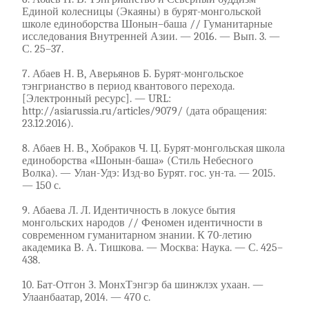
Единой колесницы (Экаяны) в бурят-монгольской
школе единоборства Шонын–баша // Гуманитарные
исследования Внутренней Азии. — 2016. — Вып. 3. —
С. 25–37.
7. Абаев Н. В, Аверьянов Б. Бурят-монгольское
тэнгрианство в период квантового перехода.
[Электронный ресурс]. — URL:
http://asiarussia.ru/articles/9079/ (дата обращения:
23.12.2016).
8. Абаев Н. В., Хобраков Ч. Ц. Бурят-монгольская школа
единоборства «Шонын-баша» (Стиль Небесного
Волка). — Улан-Удэ: Изд-во Бурят. гос. ун-та. — 2015.
— 150 с.
9. Абаева Л. Л. Идентичность в локусе бытия
монгольских народов // Феномен идентичности в
современном гуманитарном знании. К 70-летию
академика В. А. Тишкова. — Москва: Наука. — С. 425–
438.
10. Бат-Отгон З. МонхТэнгэр ба шинжлэх ухаан. —
Улаанбаатар, 2014. — 470 с.